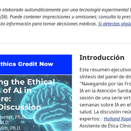
o elaborado automáticamente por una tecnología experimental
al (IA). Puede contener imprecisiones u omisiones; consulta la pr
esta información para tomar decisiones médicas.
Si detectas alg
Introducción
Este resumen ejecutiv
síntesis del panel de di
"Navegando por las Fro
IA en la Atención Sanita
sesión de una serie vir
semanas sobre IA en el
salud. La discusión reú
expertos:
:
Holland Kapl
Asistente de Ética Clíni