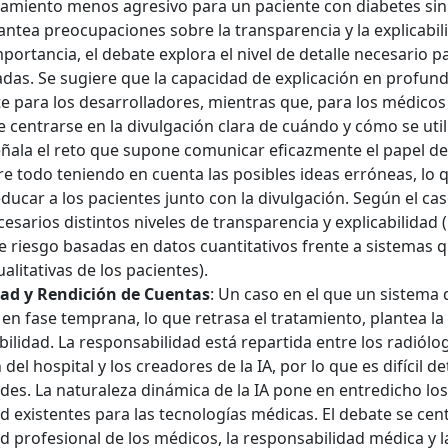
tamiento menos agresivo para un paciente con diabetes si
plantea preocupaciones sobre la transparencia y la explicabi
ortancia, el debate explora el nivel de detalle necesario pa
adas. Se sugiere que la capacidad de explicación en profun
 para los desarrolladores, mientras que, para los médicos y
 centrarse en la divulgación clara de cuándo y cómo se utili
eñala el reto que supone comunicar eficazmente el papel de l
re todo teniendo en cuenta las posibles ideas erróneas, lo 
ducar a los pacientes junto con la divulgación. Según el cas
esarios distintos niveles de transparencia y explicabilidad 
e riesgo basadas en datos cuantitativos frente a sistemas 
alitativas de los pacientes).
ad y Rendición de Cuentas
: Un caso en el que un sistema 
n fase temprana, lo que retrasa el tratamiento, plantea la
ilidad. La responsabilidad está repartida entre los radiólog
del hospital y los creadores de la IA, por lo que es difícil d
des. La naturaleza dinámica de la IA pone en entredicho l
d existentes para las tecnologías médicas. El debate se cent
d profesional de los médicos, la responsabilidad médica y l