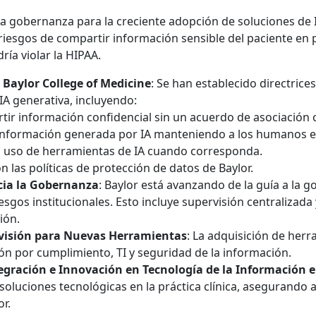
la gobernanza para la creciente adopción de soluciones de I
 riesgos de compartir información sensible del paciente en
ría violar la HIPAA.
l Baylor College of Medicine
: Se han establecido directrices
IA generativa, incluyendo:
ir información confidencial sin un acuerdo de asociación 
 información generada por IA manteniendo a los humanos e
l uso de herramientas de IA cuando corresponda.
n las políticas de protección de datos de Baylor.
cia la Gobernanza
: Baylor está avanzando de la guía a la 
iesgos institucionales. Esto incluye supervisión centralizad
ión.
visión para Nuevas Herramientas
: La adquisición de herr
ión por cumplimiento, TI y seguridad de la información.
egración e Innovación en Tecnología de la Información e
soluciones tecnológicas en la práctica clínica, asegurando a
or.