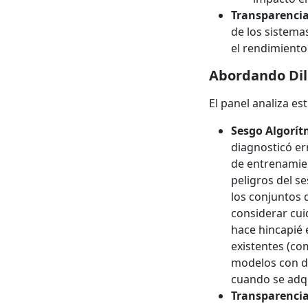
Transparenci
de los sistema
el rendimiento 
Abordando Dil
El panel analiza es
Sesgo Algorít
diagnosticó e
de entrenamien
peligros del se
los conjuntos 
considerar cui
hace hincapié 
existentes (com
modelos con da
cuando se adqu
Transparencia