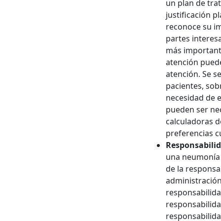
un plan de tra
justificación 
reconoce su imp
partes interes
más importante
atención puede
atención. Se s
pacientes, sob
necesidad de e
pueden ser nec
calculadoras d
preferencias cu
Responsabilid
una neumonía e
de la responsab
administración 
responsabilida
responsabilida
responsabilida