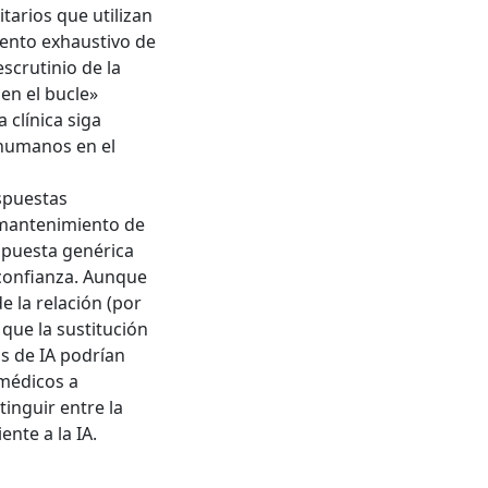
tarios que utilizan
iento exhaustivo de
scrutinio de la
en el bucle»
 clínica siga
«humanos en el
espuestas
 mantenimiento de
espuesta genérica
 confianza. Aunque
e la relación (por
 que la sustitución
s de IA podrían
médicos a
inguir entre la
nte a la IA.