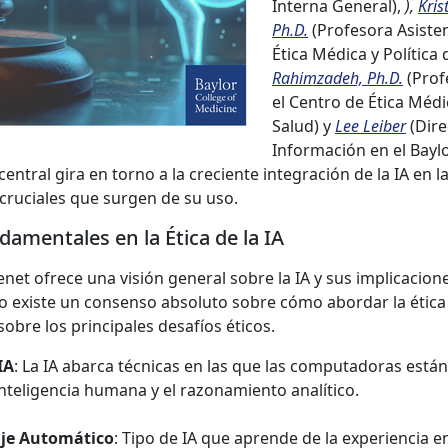
Interna General),
),
Kris
Ph.D.
(Profesora Asisten
Ética Médica y Política 
Rahimzadeh, Ph.D.
(Prof
el Centro de Ética Médic
Salud) y
Lee Leiber
(Dire
Información en el Baylo
entral gira en torno a la creciente integración de la IA en la
 cruciales que surgen de su uso.
amentales en la Ética de la IA
net ofrece una visión general sobre la IA y sus implicacione
 existe un consenso absoluto sobre cómo abordar la ética d
obre los principales desafíos éticos.
IA
: La IA abarca técnicas en las que las computadoras est
 inteligencia humana y el razonamiento analítico.
je Automático
: Tipo de IA que aprende de la experiencia e