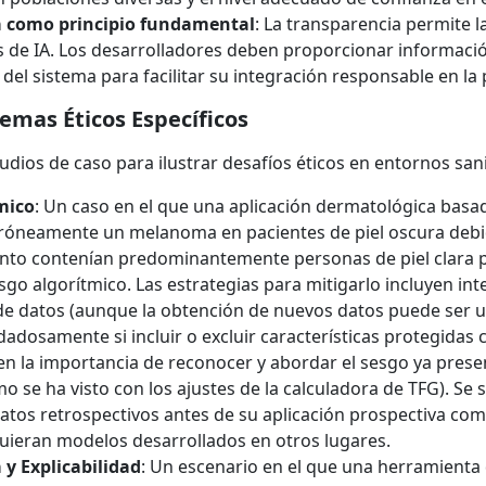
a como principio fundamental
: La transparencia permite la
s de IA. Los desarrolladores deben proporcionar informació
del sistema para facilitar su integración responsable en la p
emas Éticos Específicos
tudios de caso para ilustrar desafíos éticos en entornos sani
mico
: Un caso en el que una aplicación dermatológica basa
rróneamente un melanoma en pacientes de piel oscura debi
to contenían predominantemente personas de piel clara po
sgo algorítmico. Las estrategias para mitigarlo incluyen int
de datos (aunque la obtención de nuevos datos puede ser u
dadosamente si incluir o excluir características protegidas 
en la importancia de reconocer y abordar el sesgo ya prese
o se ha visto con los ajustes de la calculadora de TFG). Se 
tos retrospectivos antes de su aplicación prospectiva como
ieran modelos desarrollados en otros lugares.
 y Explicabilidad
: Un escenario en el que una herramienta