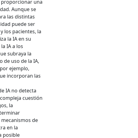
n proporcionar una
lidad. Aunque se
ra las distintas
didad puede ser
 los pacientes, la
za la IA en su
a IA a los
que subraya la
o de uso de la IA,
(por ejemplo,
que incorporan las
de IA no detecta
 compleja cuestión
os, la
eterminar
os mecanismos de
ra en la
a posible