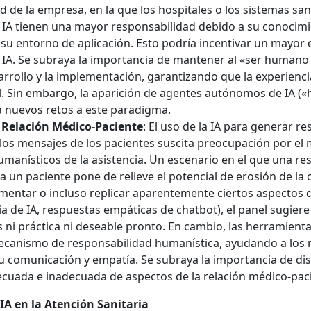
 de la empresa, en la que los hospitales o los sistemas sani
 IA tienen una mayor responsabilidad debido a su conocim
 su entorno de aplicación. Esto podría incentivar un mayor e
 IA. Se subraya la importancia de mantener al «ser humano 
arrollo y la implementación, garantizando que la experiencia
l. Sin embargo, la aparición de agentes autónomos de IA (
a nuevos retos a este paradigma.
 Relación Médico-Paciente
: El uso de la IA para generar r
los mensajes de los pacientes suscita preocupación por el
umanísticos de la asistencia. Un escenario en el que una r
 a un paciente pone de relieve el potencial de erosión de la
umentar o incluso replicar aparentemente ciertos aspectos d
ia de IA, respuestas empáticas de chatbot), el panel sugiere
 ni práctica ni deseable pronto. En cambio, las herramienta
ecanismo de responsabilidad humanística, ayudando a los 
u comunicación y empatía. Se subraya la importancia de dist
cuada e inadecuada de aspectos de la relación médico-pacie
IA en la Atención Sanitaria