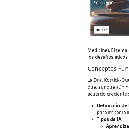
Medicine). El tema c
los desafíos éticos
Conceptos Fund
La Dra. Kostick-Que
que, aunque aún no
acuerdo creciente s
Definición de 
para imitar la
Tipos de IA
:
Aprendiza