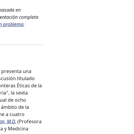
 basada en
esentación completa
ún problema,
o presenta una
scusión titulado
nteras Éticas de la
ria", la sexta
tual de ocho
 ámbito de la
ne a cuatro
an, M.D.
(Profesora
ca y Medicina