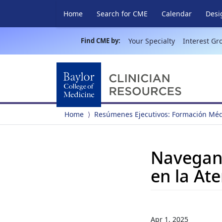
Home
Search for CME
Calendar
Desi
Find CME by:
Your Specialty
Interest Gr
Home
Resúmenes Ejecutivos: Formación Méd
Navegand
en la Ate
Apr 1, 2025