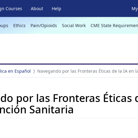
gn Courses
About
Help
My 
oups
Ethics
Pain/Opioids
Social Work
CME State Requiremen
ica en Español
Navegando por las Fronteras Éticas de la IA en l
o por las Fronteras Éticas d
nción Sanitaria