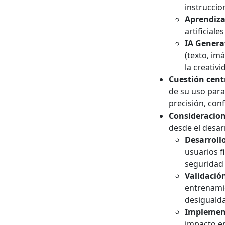
instruccio
Aprendiza
artificial
IA Genera
(texto, im
la creativ
Cuestión centr
de su uso para
precisión, conf
Consideracione
desde el desar
Desarroll
usuarios f
seguridad 
Validació
entrenami
desigualda
Implemen
impacto en