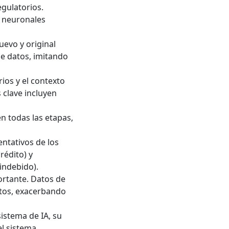
egulatorios.
s neuronales
uevo y original
de datos, imitando
rios y el contexto
 clave incluyen
en todas las etapas,
entativos de los
rédito) y
 indebido).
ortante. Datos de
tos, exacerbando
sistema de IA, su
l sistema.