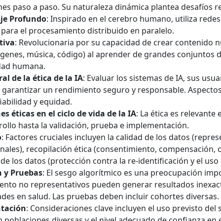
nes paso a paso. Su naturaleza dinámica plantea desafíos r
je Profundo
: Inspirado en el cerebro humano, utiliza rede
es para el procesamiento distribuido en paralelo.
tiva
: Revolucionaria por su capacidad de crear contenido n
ágenes, música, código) al aprender de grandes conjuntos 
idad humana.
al de la ética de la IA
: Evaluar los sistemas de IA, sus usua
 garantizar un rendimiento seguro y responsable. Aspectos
iabilidad y equidad.
s éticas en el ciclo de vida de la IA
: La ética es relevante 
rollo hasta la validación, prueba e implementación.
o
: Factores cruciales incluyen la calidad de los datos (repres
inales), recopilación ética (consentimiento, compensación, c
de los datos (protección contra la re-identificación y el uso
n y Pruebas
: El sesgo algorítmico es una preocupación imp
ento no representativos pueden generar resultados inexac
des en salud. Las pruebas deben incluir cohortes diversas.
tación
: Consideraciones clave incluyen el uso previsto del 
 poblaciones diversas y el nivel adecuado de confianza en e