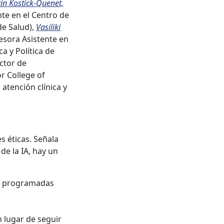
tin Kostick-Quenet,
te en el Centro de
de Salud),
Vasiliki
esora Asistente en
a y Política de
ctor de
r College of
 atención clínica y
s éticas. Señala
e la IA, hay un
án programadas
n lugar de seguir